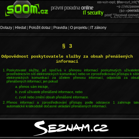
Dotazy
|
Hledat
|
Položit dotaz
|
Pravidla
|
O projektu
|
IT zákony
§ 3
Odpovědnost poskytovatele služby za obsah přenášených
informací
Poskytovatel služby, jež spočívá v přenosu informací poskytnutých uživatele
prostřednictvím sítí elektronických komunikací nebo ve zprostředkování přístupu k sítí
elektronických komunikací za účelem přenosu informací, odpovídá za obsa
přenášených informací, jen pokud
přenos sám iniciuje,
zvolí uživatele přenášené informace, nebo
zvolí nebo změní obsah přenášené informace.
Přenos informací a zprostředkování přístupu podle odstavce 1 zahrnuje tak
automatické krátkodobě dočasné ukládání přenášených informací.