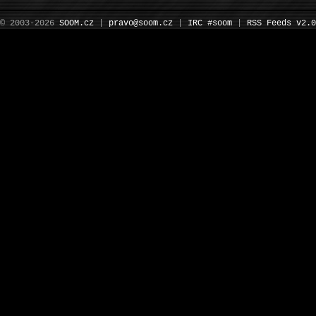
© 2003-2026
SOOM.cz
|
pravo@soom.cz
|
IRC #soom
|
RSS Feeds v2.0