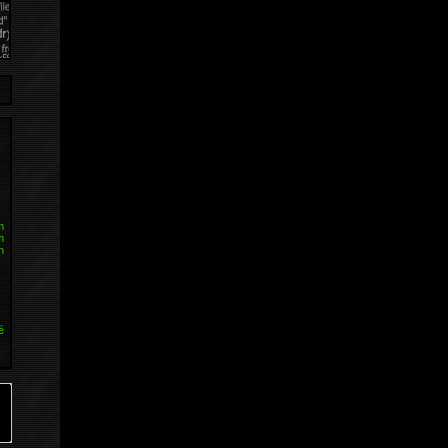
m
m
h
é