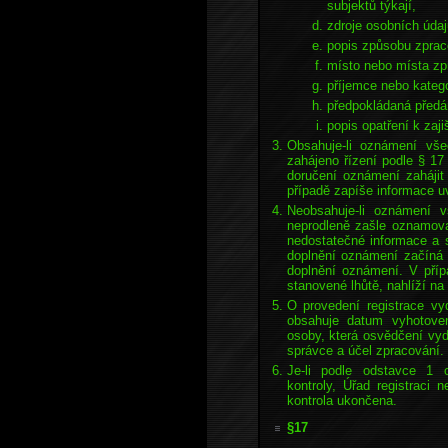
subjektů týkají,
zdroje osobních údaj
popis způsobu zprac
místo nebo místa zp
příjemce nebo katego
předpokládaná předán
popis opatření k zaj
Obsahuje-li oznámení všec
zahájeno řízení podle § 17
doručení oznámení zahájit
případě zapíše informace u
Neobsahuje-li oznámení v
neprodleně zašle oznamova
nedostatečné informace a 
doplnění oznámení začíná 
doplnění oznámení. V příp
stanovené lhůtě, nahlíží n
O provedení registrace vy
obsahuje datum vyhotoven
osoby, která osvědčení vyda
správce a účel zpracování.
Je-li podle odstavce 1 
kontroly, Úřad registraci 
kontrola ukončena.
§17