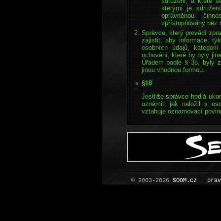
sdružení, a které 
kterými je sdružen
oprávněnou činn
zpřístupňovány bez 
Správce, který provádí zpra
zajistit, aby informace, t
osobních údajů, kategorií
uchování, které by byly jin
Úřadem podle § 35, byly z
jinou vhodnou formou.
§18
Jestliže správce hodlá ukon
oznámit, jak naložil s os
vztahuje oznamovací povin
© 2003-2026
SOOM.cz
|
prav