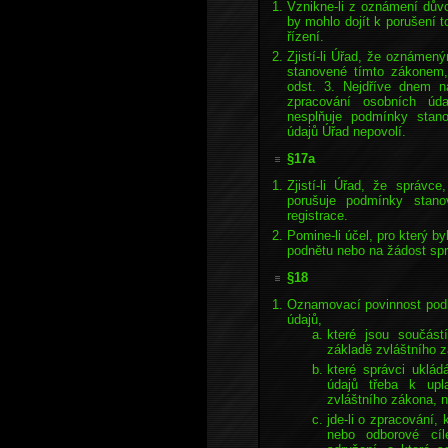
Vznikne-li z oznámení dův
by mohlo dojít k porušení 
řízení.
Zjistí-li Úřad, že oznáme
stanovené tímto zákonem,
odst. 3. Nejdříve dnem ná
zpracování osobních úd
nesplňuje podmínky stan
údajů Úřad nepovolí.
§17a
Zjistí-li Úřad, že správc
porušuje podmínky stan
registrace.
Pomine-li účel, pro který b
podnětu nebo na žádost spr
§18
Oznamovací povinnost podl
údajů,
které jsou součást
základě zvláštního 
které správci uklá
údajů třeba k upla
zvláštního zákona, 
jde-li o zpracování, 
nebo odborové cíl