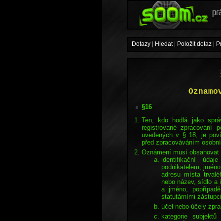
Dotazy
|
Hledat
|
Položit dotaz
|
P
Oznamo
§16
Ten, kdo hodlá jako spr
registrované zpracování 
uvedených v § 18, je pov
před zpracováváním osobní
Oznámení musí obsahovat t
identifikační úda
podnikatelem, jméno
adresu místa trvalé
nebo název, sídlo a i
a jméno, popřípadě
statutárními zástupci
účel nebo účely zpra
kategorie subjektů