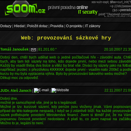
Dotazy
|
Hledat
|
Položit dotaz
|
Pravidla
|
O projektu
|
IT zákony
Web: provozování sázkové hry
Tomáš Janoušek
|
|
81.201.60.*
20.10.2007 21:3
Dobrý den, chtěl bych udělat web o jedné počítačové hře - závodní auta. Chtě
bych, aby tam lidi sázely na toho, kdo dojede první, nebo mezi sebou závodili
Každý by vsadil třeba dva tisíce a vítěz by bral vše. Diváci by sázely jako na fotbal
například: jezdec s přezdívkou KKKKKK dojede první - vsadím nato 200kč a podl
kurzu by mu byla vyplacena výhra. Bylo by provozování takového webu možné?
Děkuji moc za odpověď.
22.11.2007 21:0
JUDr. Aleš Janoch
|
|
Dobrý dne,
možné je samozřejmě vše, jiné je to s legálností.
Možné je tzv. kurzové sázení, kdy peníze jsou vloženy jinak. Vámi popisovan
případ do této kategorie nespadá, i když se jí zdánlivě blíží. Na každé provozován
sázek potřebujete povolení Ministerstva financí. Jsem si téměř jist, že na Vám
popsanou činnosti povolení nedostane. A platí to, co jsem napsal na začátku
Možno to je, legální to není.