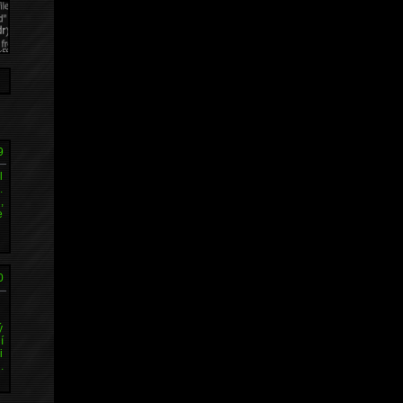
9
l
.
,
e
0
ý
í
i
.