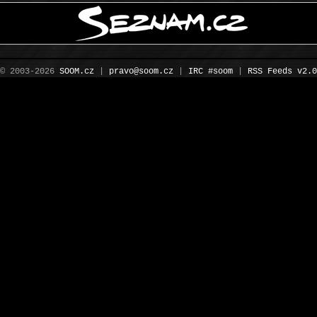
© 2003-2026
SOOM.cz
|
pravo@soom.cz
|
IRC #soom
|
RSS Feeds v2.0