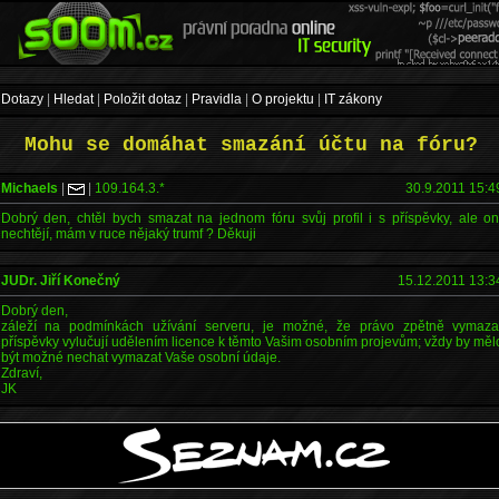
Dotazy
|
Hledat
|
Položit dotaz
|
Pravidla
|
O projektu
|
IT zákony
Mohu se domáhat smazání účtu na fóru?
Michaels
|
|
109.164.3.*
30.9.2011 15:4
Dobrý den, chtěl bych smazat na jednom fóru svůj profil i s příspěvky, ale on
nechtějí, mám v ruce nějaký trumf ? Děkuji
JUDr. Jiří Konečný
15.12.2011 13:3
Dobrý den,
záleží na podmínkách užívání serveru, je možné, že právo zpětně vymaza
příspěvky vylučují udělením licence k těmto Vašim osobním projevům; vždy by měl
být možné nechat vymazat Vaše osobní údaje.
Zdraví,
JK