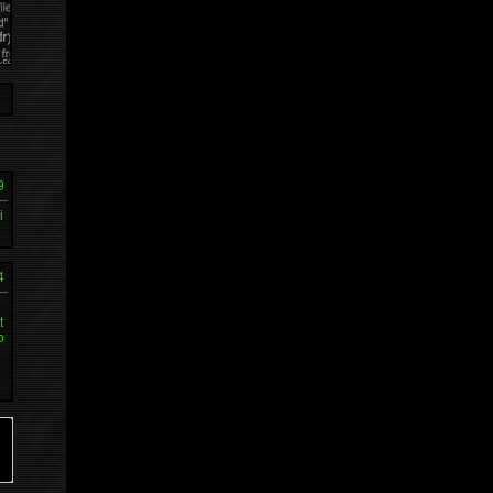
9
i
4
t
o