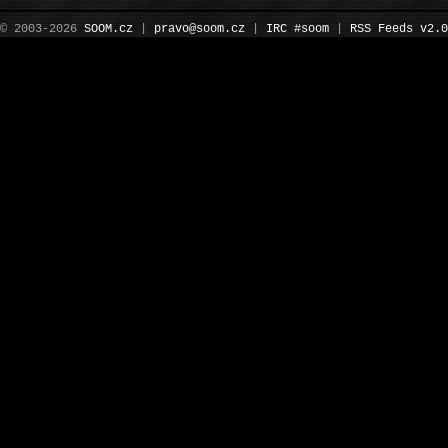
© 2003-2026
SOOM.cz
|
pravo@soom.cz
|
IRC #soom
|
RSS Feeds v2.0